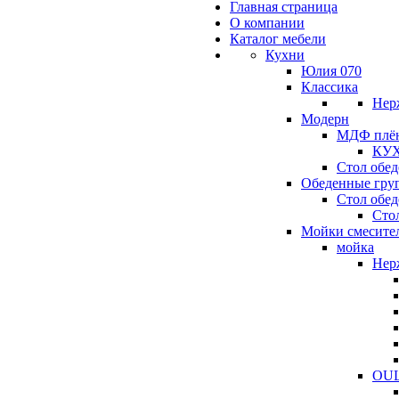
Главная страница
О компании
Каталог мебели
Кухни
Юлия 070
Классика
Нер
Модерн
МДФ плё
КУХ
Стол обе
Обеденные гру
Стол обе
Сто
Мойки смесите
мойка
Нер
OUL