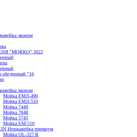
жавейка эконом
нка
НЯ "МОККО" 2022
денный
ппы
денный
л обеденный "16
ли
жавейка эконом
Мойка ЕМЛ-490
Мойка ЕМЛ-510
Мойка 7449
Мойка 7848
Мойка 5745
Мойка ЕМ-510
IN Нержавейка премиум
Мойка ОL-327 R