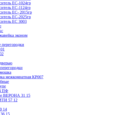
ситель ЕС-1024гр
ситель ЕС-1124гр
ситель ЕС- 2015гр
ситель ЕС-2025гр
ситель ЕС 3003
е
кс
жавейка эконом
 перегородки
 01
02
 дверью
перегородки
рмошка
дка межкомнатная КР007
обные
упе
4 ПФ
е ВЕРОНА 31 15
ТИ 57 12
0 14
36 15