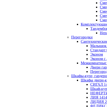
Сме
Сме
Сме
Сме
Сме
Комплектующи
Тандембо
Нер
Перегородки
Сантехнические
Малышок
Стандарт 
Эконом
Эконом с
Межкомнатные 
Двери га
Перегоро
Шкафы-купе, гардер
Шкафы двери-к
СИГАЛ 1
Шкаф-куп
НЕФЕРТИ
ЛИЯ 1414
ЛИДИЯ 2
ФЕЛИКС 