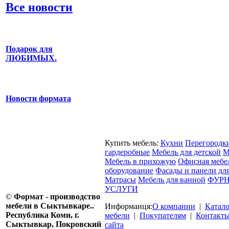
Все новости
Подарок для
ЛЮБИМЫХ.
Новости формата
Купить мебель:
Кухни
Перегородк
гардеробные
Мебель для детской
М
Мебель в прихожую
Офисная мебе
оборудование
Фасады и панели дл
Матрасы
Мебель для ванной
ФУРН
УСЛУГИ
©
Формат - производство
мебели в Сыктывкаре..
Информаиця:
О компании
|
Катал
Республика Коми, г.
мебели
|
Покупателям
|
Контакт
Сыктывкар, Покровский
сайта