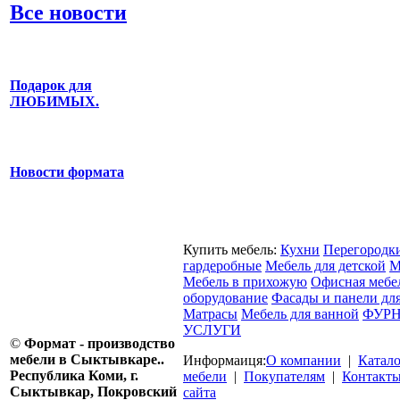
Все новости
Подарок для
ЛЮБИМЫХ.
Новости формата
Купить мебель:
Кухни
Перегородк
гардеробные
Мебель для детской
М
Мебель в прихожую
Офисная мебе
оборудование
Фасады и панели дл
Матрасы
Мебель для ванной
ФУРН
УСЛУГИ
©
Формат - производство
мебели в Сыктывкаре..
Информаиця:
О компании
|
Катал
Республика Коми, г.
мебели
|
Покупателям
|
Контакт
Сыктывкар, Покровский
сайта