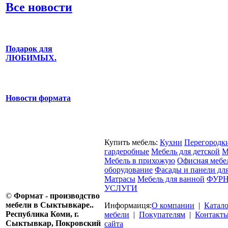
Все новости
Подарок для
ЛЮБИМЫХ.
Новости формата
Купить мебель:
Кухни
Перегородк
гардеробные
Мебель для детской
М
Мебель в прихожую
Офисная мебе
оборудование
Фасады и панели дл
Матрасы
Мебель для ванной
ФУРН
УСЛУГИ
©
Формат - производство
мебели в Сыктывкаре..
Информаиця:
О компании
|
Катал
Республика Коми, г.
мебели
|
Покупателям
|
Контакт
Сыктывкар, Покровский
сайта