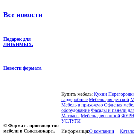
Все новости
Подарок для
ЛЮБИМЫХ.
Новости формата
Купить мебель:
Кухни
Перегородк
гардеробные
Мебель для детской
М
Мебель в прихожую
Офисная мебе
оборудование
Фасады и панели дл
Матрасы
Мебель для ванной
ФУРН
УСЛУГИ
©
Формат - производство
мебели в Сыктывкаре..
Информаиця:
О компании
|
Катал