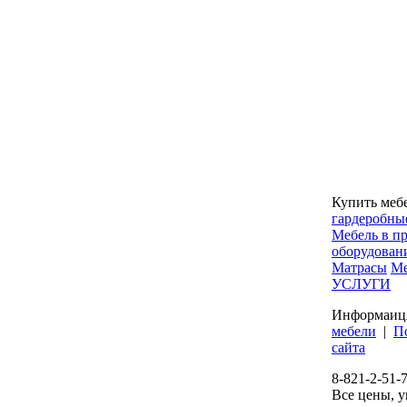
Купить меб
гардеробны
Мебель в п
оборудован
Матрасы
Ме
УСЛУГИ
Информаиц
мебели
|
П
сайта
8-821-2-51-
Все цены, у