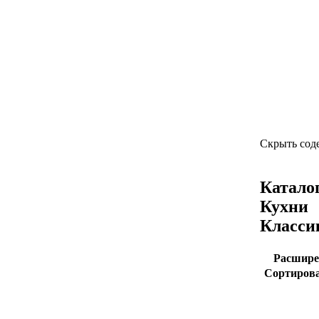
Скрыть сод
Катало
Кухни
Класси
Расшире
Сортирова