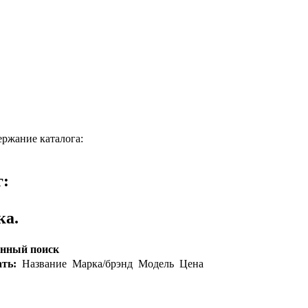
ержание каталога:
г:
ка.
нный поиск
ть:
Название
Марка/брэнд
Модель
Цена