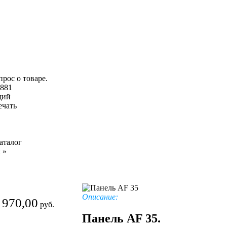
881
щий
ечать
аталог
й
»
Описание:
 970,00
руб.
Панель AF 35.