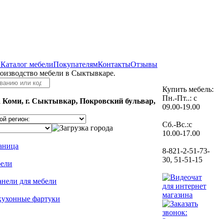
и
Каталог мебели
Покупателям
Контакты
Отзывы
роизводство мебели в Сыктывкаре.
Купить мебель:
Пн.-Пт..: с
 Коми, г. Сыктывкар, Покровский бульвар,
09.00-19.00
Сб.-Вс.:с
10.00-17.00
раница
8-821-2-51-73-
30, 51-51-15
бели
анели для мебели
кухонные фартуки