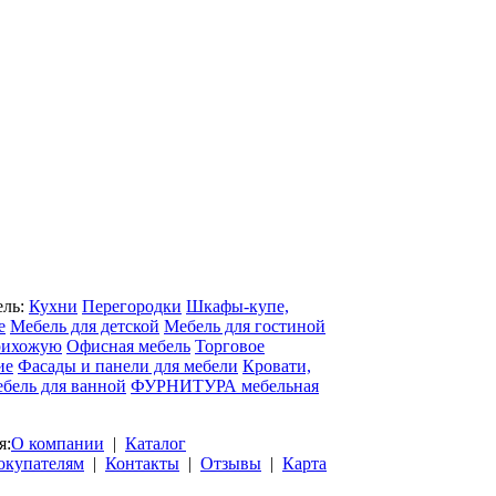
ель:
Кухни
Перегородки
Шкафы-купе,
е
Мебель для детской
Мебель для гостиной
рихожую
Офисная мебель
Торговое
ие
Фасады и панели для мебели
Кровати,
бель для ванной
ФУРНИТУРА мебельная
я:
О компании
|
Каталог
окупателям
|
Контакты
|
Отзывы
|
Карта