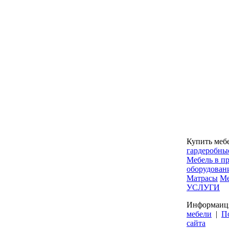
Купить меб
гардеробны
Мебель в п
оборудован
Матрасы
Ме
УСЛУГИ
Информаиц
мебели
|
П
сайта