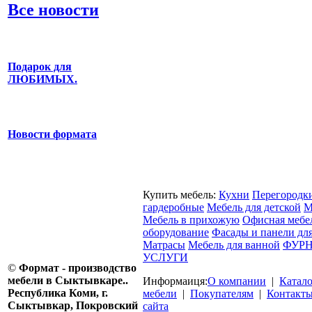
Все новости
Подарок для
ЛЮБИМЫХ.
Новости формата
Купить мебель:
Кухни
Перегородк
гардеробные
Мебель для детской
М
Мебель в прихожую
Офисная мебе
оборудование
Фасады и панели дл
Матрасы
Мебель для ванной
ФУРН
УСЛУГИ
©
Формат - производство
мебели в Сыктывкаре..
Информаиця:
О компании
|
Катал
Республика Коми, г.
мебели
|
Покупателям
|
Контакт
Сыктывкар, Покровский
сайта