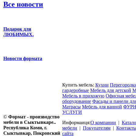
Все новости
Подарок для
ЛЮБИМЫХ.
Новости формата
Купить мебель:
Кухни
Перегородк
гардеробные
Мебель для детской
М
Мебель в прихожую
Офисная мебе
оборудование
Фасады и панели дл
Матрасы
Мебель для ванной
ФУРН
УСЛУГИ
©
Формат - производство
мебели в Сыктывкаре..
Информаиця:
О компании
|
Катал
Республика Коми, г.
мебели
|
Покупателям
|
Контакт
Сыктывкар, Покровский
сайта