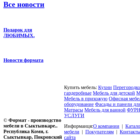
Все новости
Подарок для
ЛЮБИМЫХ.
Новости формата
Купить мебель:
Кухни
Перегородк
гардеробные
Мебель для детской
М
Мебель в прихожую
Офисная мебе
оборудование
Фасады и панели дл
Матрасы
Мебель для ванной
ФУРН
УСЛУГИ
©
Формат - производство
мебели в Сыктывкаре..
Информаиця:
О компании
|
Катал
Республика Коми, г.
мебели
|
Покупателям
|
Контакт
Сыктывкар, Покровский
сайта