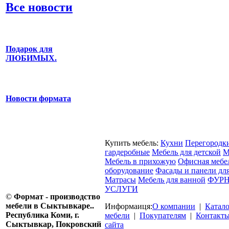
Все новости
Подарок для
ЛЮБИМЫХ.
Новости формата
Купить мебель:
Кухни
Перегородк
гардеробные
Мебель для детской
М
Мебель в прихожую
Офисная мебе
оборудование
Фасады и панели дл
Матрасы
Мебель для ванной
ФУРН
УСЛУГИ
©
Формат - производство
мебели в Сыктывкаре..
Информаиця:
О компании
|
Катал
Республика Коми, г.
мебели
|
Покупателям
|
Контакт
Сыктывкар, Покровский
сайта