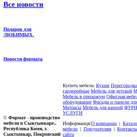
Все новости
Подарок для
ЛЮБИМЫХ.
Новости формата
Купить мебель:
Кухни
Перегородк
гардеробные
Мебель для детской
М
Мебель в прихожую
Офисная мебе
оборудование
Фасады и панели дл
Матрасы
Мебель для ванной
ФУРН
УСЛУГИ
©
Формат - производство
мебели в Сыктывкаре..
Информаиця:
О компании
|
Катал
Республика Коми, г.
мебели
|
Покупателям
|
Контакт
Сыктывкар, Покровский
сайта