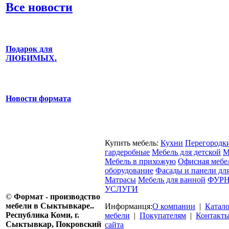
Все новости
Подарок для
ЛЮБИМЫХ.
Новости формата
Купить мебель:
Кухни
Перегородк
гардеробные
Мебель для детской
М
Мебель в прихожую
Офисная мебе
оборудование
Фасады и панели дл
Матрасы
Мебель для ванной
ФУРН
УСЛУГИ
©
Формат - производство
мебели в Сыктывкаре..
Информаиця:
О компании
|
Катал
Республика Коми, г.
мебели
|
Покупателям
|
Контакт
Сыктывкар, Покровский
сайта