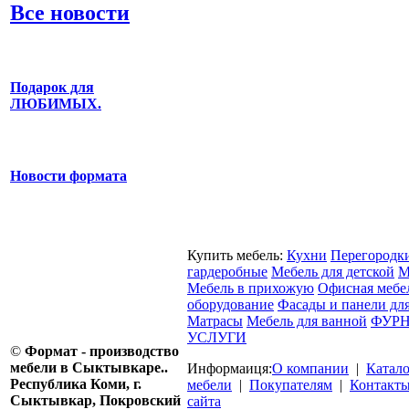
Все новости
Подарок для
ЛЮБИМЫХ.
Новости формата
Купить мебель:
Кухни
Перегородк
гардеробные
Мебель для детской
М
Мебель в прихожую
Офисная мебе
оборудование
Фасады и панели дл
Матрасы
Мебель для ванной
ФУРН
УСЛУГИ
©
Формат - производство
мебели в Сыктывкаре..
Информаиця:
О компании
|
Катал
Республика Коми, г.
мебели
|
Покупателям
|
Контакт
Сыктывкар, Покровский
сайта