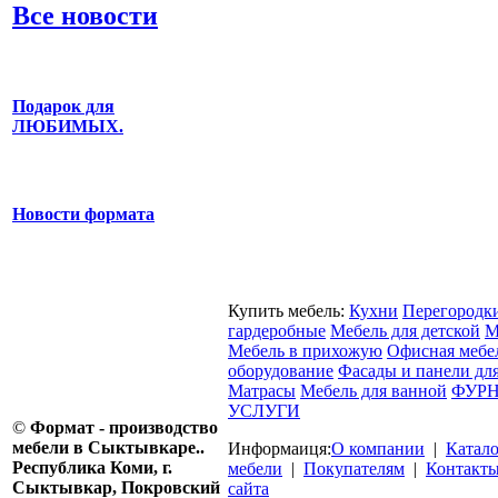
Все новости
Подарок для
ЛЮБИМЫХ.
Новости формата
Купить мебель:
Кухни
Перегородк
гардеробные
Мебель для детской
М
Мебель в прихожую
Офисная мебе
оборудование
Фасады и панели дл
Матрасы
Мебель для ванной
ФУРН
УСЛУГИ
©
Формат - производство
мебели в Сыктывкаре..
Информаиця:
О компании
|
Катал
Республика Коми, г.
мебели
|
Покупателям
|
Контакт
Сыктывкар, Покровский
сайта