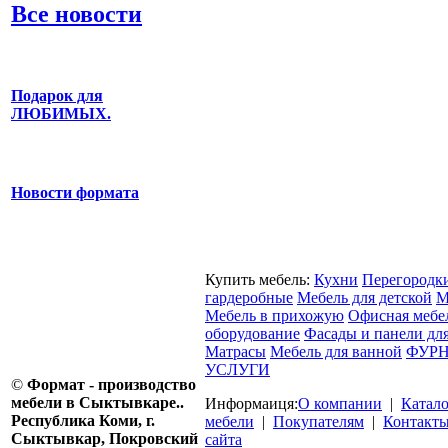
Все новости
Подарок для
ЛЮБИМЫХ.
Новости формата
Купить мебель:
Кухни
Перегородк
гардеробные
Мебель для детской
М
Мебель в прихожую
Офисная мебе
оборудование
Фасады и панели дл
Матрасы
Мебель для ванной
ФУРН
УСЛУГИ
©
Формат - производство
мебели в Сыктывкаре..
Информаиця:
О компании
|
Катал
Республика Коми, г.
мебели
|
Покупателям
|
Контакт
Сыктывкар, Покровский
сайта